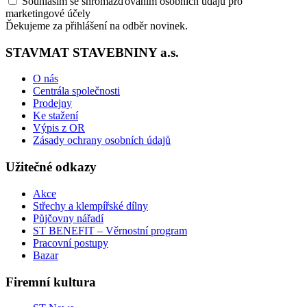
Souhlasím se shromažďováním osobních údajů pro
marketingové účely
Ďekujeme za přihlášení na odběr novinek.
STAVMAT STAVEBNINY a.s.
O nás
Centrála společnosti
Prodejny
Ke stažení
Výpis z OR
Zásady ochrany osobních údajů
Užitečné odkazy
Akce
Střechy a klempířské dílny
Půjčovny nářadí
ST BENEFIT – Věrnostní program
Pracovní postupy
Bazar
Firemní kultura