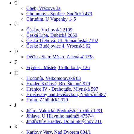
C
Cheb, Vrázova 3a
Chomutov - Spořice, Spořická 479
Chrudim, U Vápenky 145
Č
Čáslav, Vrchovská 2109
Česká Lípa, Dubická 2060
Česká Třebová, Ul. Semanínská 2192
České Budějovice 4, Vrbenská 92
D
Děčín - Staré Město, Zelená 417/38
F
Frýdek - Místek, Collo louky 126
H
Hodonín, Velkomoravská 83
Hradec Králové, Bří. Štefanů 979
Hranice IV - Drahotuše, Mlýnská 597
Hrušovany nad Jevišovkou, Nádražní 487
Hulín, Záhlinická 929
J
Jičín - Valdické Předměstí, Textilní 1291
Jihlava, U Hlavního nádraží 4757/4
Jindřichův Hradec, Dolní Skrýchov 211
K
Karlovy Vary, Nad Dvorem 804/1