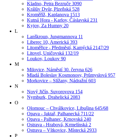
Kladno, Petra Bezruče 3090
Králův Dvůr, Plzeňská 528
Kroměříž, Kaplanova 1513
Kutná Hora - Karlov, Čáslavská 231
Kyjov, Za Humny 20
L
Lanškroun, Jungmannova 11
Liberec 10, Americká 393
Litoměřice - Předměstí, Kamýcká 2147/29
Litovel, Uničovská 132/19
Loukov, Loukov 90
M
Milovice, Náměstí 30. června 626
Mladá Boleslav Kosmonosy, Průmyslová 957
Morkovice – Slížany, Nádražní 603
N
Nový Jičín, Suvorovova 154
Nymburk, Drahelická 2083
O
Olomouc – Chválkovice, Libušina 645/68
Opava - Jaktař, Palhanecká 711/22
Opava - Palhanec, Krnovská 240
Ostrava - Hrabová, Krmelínská 2
Ostrava – Vítkovice, Místecká 2933
P