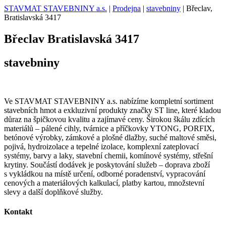
STAVMAT STAVEBNINY a.s.
|
Prodejna
|
stavebniny
|
Břeclav,
Bratislavská 3417
Břeclav
Bratislavská 3417
stavebniny
Ve STAVMAT STAVEBNINY a.s. nabízíme kompletní sortiment
stavebních hmot a exkluzivní produkty značky ST line, které kladou
důraz na špičkovou kvalitu a zajímavé ceny. Širokou škálu zdících
materiálů – pálené cihly, tvárnice a příčkovky YTONG, PORFIX,
betónové výrobky, zámkové a plošné dlažby, suché maltové směsi,
pojivá, hydroizolace a tepelné izolace, komplexní zateplovací
systémy, barvy a laky, stavební chemii, komínové systémy, střešní
krytiny. Součástí dodávek je poskytování služeb – doprava zboží
s vykládkou na místě určení, odborné poradenství, vypracování
cenových a materiálových kalkulací, platby kartou, množstevní
slevy a další doplňkové služby.
Kontakt