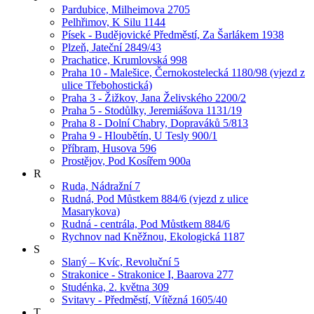
Pardubice, Milheimova 2705
Pelhřimov, K Silu 1144
Písek - Budějovické Předměstí, Za Šarlákem 1938
Plzeň, Jateční 2849/43
Prachatice, Krumlovská 998
Praha 10 - Malešice, Černokostelecká 1180/98 (vjezd z
ulice Třebohostická)
Praha 3 - Žižkov, Jana Želivského 2200/2
Praha 5 - Stodůlky, Jeremiášova 1131/19
Praha 8 - Dolní Chabry, Dopraváků 5/813
Praha 9 - Hloubětín, U Tesly 900/1
Příbram, Husova 596
Prostějov, Pod Kosířem 900a
R
Ruda, Nádražní 7
Rudná, Pod Můstkem 884/6 (vjezd z ulice
Masarykova)
Rudná - centrála, Pod Můstkem 884/6
Rychnov nad Kněžnou, Ekologická 1187
S
Slaný – Kvíc, Revoluční 5
Strakonice - Strakonice I, Baarova 277
Studénka, 2. května 309
Svitavy - Předměstí, Vítězná 1605/40
T