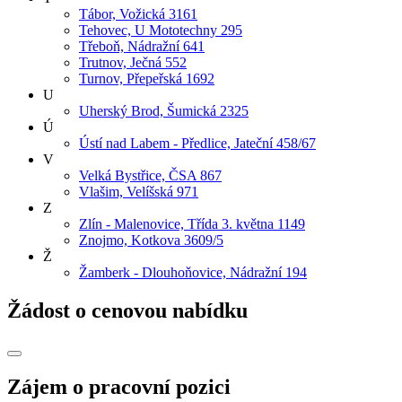
Tábor, Vožická 3161
Tehovec, U Mototechny 295
Třeboň, Nádražní 641
Trutnov, Ječná 552
Turnov, Přepeřská 1692
U
Uherský Brod, Šumická 2325
Ú
Ústí nad Labem - Předlice, Jateční 458/67
V
Velká Bystřice, ČSA 867
Vlašim, Velíšská 971
Z
Zlín - Malenovice, Třída 3. května 1149
Znojmo, Kotkova 3609/5
Ž
Žamberk - Dlouhoňovice, Nádražní 194
Žádost o cenovou nabídku
Zájem o pracovní pozici