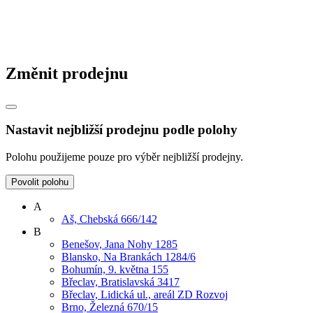
Změnit prodejnu
Nastavit nejbližší prodejnu podle polohy
Polohu použijeme pouze pro výběr nejbližší prodejny.
Povolit polohu
A
Aš, Chebská 666/142
B
Benešov, Jana Nohy 1285
Blansko, Na Brankách 1284/6
Bohumín, 9. května 155
Břeclav, Bratislavská 3417
Břeclav, Lidická ul., areál ZD Rozvoj
Brno, Železná 670/15