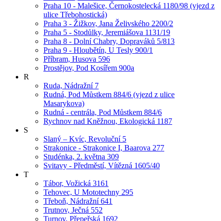
Praha 10 - Malešice, Černokostelecká 1180/98 (vjezd z
ulice Třebohostická)
Praha 3 - Žižkov, Jana Želivského 2200/2
Praha 5 - Stodůlky, Jeremiášova 1131/19
Praha 8 - Dolní Chabry, Dopraváků 5/813
Praha 9 - Hloubětín, U Tesly 900/1
Příbram, Husova 596
Prostějov, Pod Kosířem 900a
R
Ruda, Nádražní 7
Rudná, Pod Můstkem 884/6 (vjezd z ulice
Masarykova)
Rudná - centrála, Pod Můstkem 884/6
Rychnov nad Kněžnou, Ekologická 1187
S
Slaný – Kvíc, Revoluční 5
Strakonice - Strakonice I, Baarova 277
Studénka, 2. května 309
Svitavy - Předměstí, Vítězná 1605/40
T
Tábor, Vožická 3161
Tehovec, U Mototechny 295
Třeboň, Nádražní 641
Trutnov, Ječná 552
Turnov, Přepeřská 1692