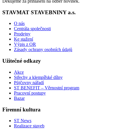
Ďekujeme za přihlášení na odběr novinek.
STAVMAT STAVEBNINY a.s.
O nás
Centrála společnosti
Prodejny
Ke stažení
Výpis z OR
Zásady ochrany osobních údajů
Užitečné odkazy
Akce
Střechy a klempířské dílny
Půjčovny nářadí
ST BENEFIT – Věrnostní program
Pracovní postupy
Bazar
Firemní kultura
ST News
Realizace staveb