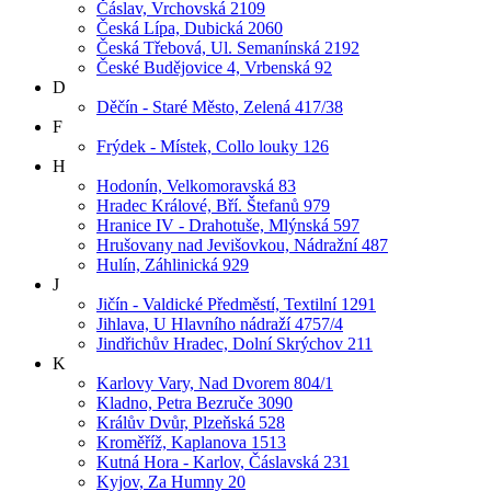
Čáslav, Vrchovská 2109
Česká Lípa, Dubická 2060
Česká Třebová, Ul. Semanínská 2192
České Budějovice 4, Vrbenská 92
D
Děčín - Staré Město, Zelená 417/38
F
Frýdek - Místek, Collo louky 126
H
Hodonín, Velkomoravská 83
Hradec Králové, Bří. Štefanů 979
Hranice IV - Drahotuše, Mlýnská 597
Hrušovany nad Jevišovkou, Nádražní 487
Hulín, Záhlinická 929
J
Jičín - Valdické Předměstí, Textilní 1291
Jihlava, U Hlavního nádraží 4757/4
Jindřichův Hradec, Dolní Skrýchov 211
K
Karlovy Vary, Nad Dvorem 804/1
Kladno, Petra Bezruče 3090
Králův Dvůr, Plzeňská 528
Kroměříž, Kaplanova 1513
Kutná Hora - Karlov, Čáslavská 231
Kyjov, Za Humny 20