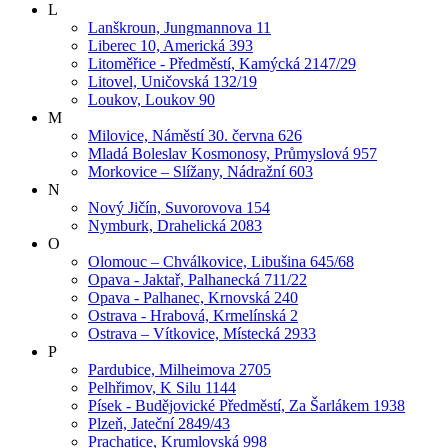
L
Lanškroun, Jungmannova 11
Liberec 10, Americká 393
Litoměřice - Předměstí, Kamýcká 2147/29
Litovel, Uničovská 132/19
Loukov, Loukov 90
M
Milovice, Náměstí 30. června 626
Mladá Boleslav Kosmonosy, Průmyslová 957
Morkovice – Slížany, Nádražní 603
N
Nový Jičín, Suvorovova 154
Nymburk, Drahelická 2083
O
Olomouc – Chválkovice, Libušina 645/68
Opava - Jaktař, Palhanecká 711/22
Opava - Palhanec, Krnovská 240
Ostrava - Hrabová, Krmelínská 2
Ostrava – Vítkovice, Místecká 2933
P
Pardubice, Milheimova 2705
Pelhřimov, K Silu 1144
Písek - Budějovické Předměstí, Za Šarlákem 1938
Plzeň, Jateční 2849/43
Prachatice, Krumlovská 998