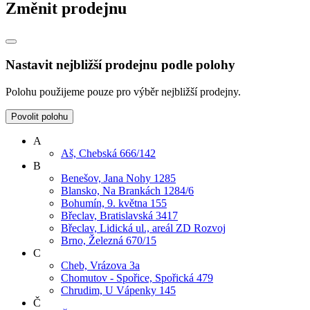
Změnit prodejnu
Nastavit nejbližší prodejnu podle polohy
Polohu použijeme pouze pro výběr nejbližší prodejny.
Povolit polohu
A
Aš, Chebská 666/142
B
Benešov, Jana Nohy 1285
Blansko, Na Brankách 1284/6
Bohumín, 9. května 155
Břeclav, Bratislavská 3417
Břeclav, Lidická ul., areál ZD Rozvoj
Brno, Železná 670/15
C
Cheb, Vrázova 3a
Chomutov - Spořice, Spořická 479
Chrudim, U Vápenky 145
Č