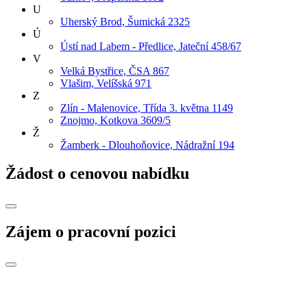
U
Uherský Brod, Šumická 2325
Ú
Ústí nad Labem - Předlice, Jateční 458/67
V
Velká Bystřice, ČSA 867
Vlašim, Velíšská 971
Z
Zlín - Malenovice, Třída 3. května 1149
Znojmo, Kotkova 3609/5
Ž
Žamberk - Dlouhoňovice, Nádražní 194
Žádost o cenovou nabídku
Zájem o pracovní pozici