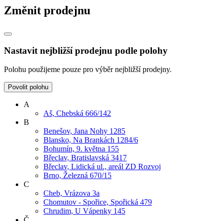
Změnit prodejnu
Nastavit nejbližší prodejnu podle polohy
Polohu použijeme pouze pro výběr nejbližší prodejny.
Povolit polohu
A
Aš, Chebská 666/142
B
Benešov, Jana Nohy 1285
Blansko, Na Brankách 1284/6
Bohumín, 9. května 155
Břeclav, Bratislavská 3417
Břeclav, Lidická ul., areál ZD Rozvoj
Brno, Železná 670/15
C
Cheb, Vrázova 3a
Chomutov - Spořice, Spořická 479
Chrudim, U Vápenky 145
Č