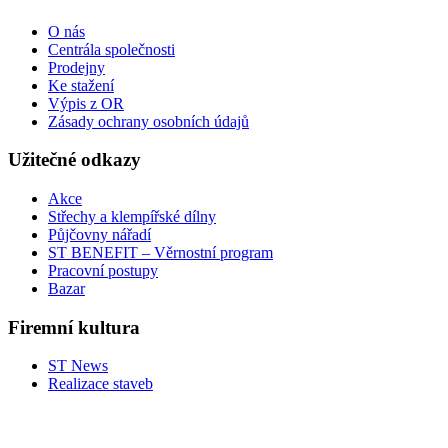
O nás
Centrála společnosti
Prodejny
Ke stažení
Výpis z OR
Zásady ochrany osobních údajů
Užitečné odkazy
Akce
Střechy a klempířské dílny
Půjčovny nářadí
ST BENEFIT – Věrnostní program
Pracovní postupy
Bazar
Firemní kultura
ST News
Realizace staveb