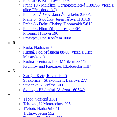
Prachatice, Krumlovská 998
Praha 10 - Malešice, Černokostelecká 1180/98 (vjezd z
ulice Třebohostická)
Praha 3 - Žižkov, Jana Želivského 2200/2
Praha 5 - Stodůlky, Jeremiášova 1131/19
Praha 8 - Dolní Chabry, Dopraváků 5/813
Praha 9 - Hloubětín, U Tesly 900/1
Příbram, Husova 596
Prostějov, Pod Kosířem 900a
R
Ruda, Nádražní 7
Rudná, Pod Můstkem 884/6 (vjezd z ulice
Masarykova)
Rudná - centrála, Pod Můstkem 884/6
Rychnov nad Kněžnou, Ekologická 1187
S
Slaný – Kvíc, Revoluční 5
Strakonice - Strakonice I, Baarova 277
Studénka, 2. května 309
Svitavy - Předměstí, Vítězná 1605/40
T
Tábor, Vožická 3161
Tehovec, U Mototechny 295
Třeboň, Nádražní 641
Trutnov, Ječná 552