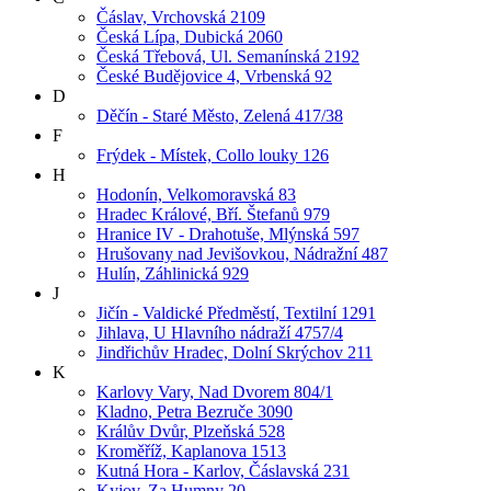
Čáslav, Vrchovská 2109
Česká Lípa, Dubická 2060
Česká Třebová, Ul. Semanínská 2192
České Budějovice 4, Vrbenská 92
D
Děčín - Staré Město, Zelená 417/38
F
Frýdek - Místek, Collo louky 126
H
Hodonín, Velkomoravská 83
Hradec Králové, Bří. Štefanů 979
Hranice IV - Drahotuše, Mlýnská 597
Hrušovany nad Jevišovkou, Nádražní 487
Hulín, Záhlinická 929
J
Jičín - Valdické Předměstí, Textilní 1291
Jihlava, U Hlavního nádraží 4757/4
Jindřichův Hradec, Dolní Skrýchov 211
K
Karlovy Vary, Nad Dvorem 804/1
Kladno, Petra Bezruče 3090
Králův Dvůr, Plzeňská 528
Kroměříž, Kaplanova 1513
Kutná Hora - Karlov, Čáslavská 231
Kyjov, Za Humny 20