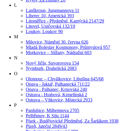
L
Lanškroun, Jungmannova 11
Liberec 10, Americká 393
Litoměřice - Předměstí, Kamýcká 2147/29
Litovel, Uničovská 132/19
Loukov, Loukov 90
M
Milovice, Náměstí 30. června 626
Mladá Boleslav Kosmonosy, Průmyslová 957
Morkovice – Slížany, Nádražní 603
N
Nový Jičín, Suvorovova 154
Nymburk, Drahelická 2083
O
Olomouc – Chválkovice, Libušina 645/68
Opava - Jaktař, Palhanecká 711/22
Opava - Palhanec, Krnovská 240
Ostrava - Hrabová, Krmelínská 2
Ostrava – Vítkovice, Místecká 2933
P
Pardubice, Milheimova 2705
Pelhřimov, K Silu 1144
Písek - Budějovické Předměstí, Za Šarlákem 1938
Plzeň, Jateční 2849/43