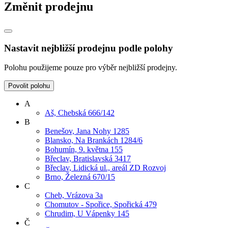
Změnit prodejnu
Nastavit nejbližší prodejnu podle polohy
Polohu použijeme pouze pro výběr nejbližší prodejny.
Povolit polohu
A
Aš, Chebská 666/142
B
Benešov, Jana Nohy 1285
Blansko, Na Brankách 1284/6
Bohumín, 9. května 155
Břeclav, Bratislavská 3417
Břeclav, Lidická ul., areál ZD Rozvoj
Brno, Železná 670/15
C
Cheb, Vrázova 3a
Chomutov - Spořice, Spořická 479
Chrudim, U Vápenky 145
Č