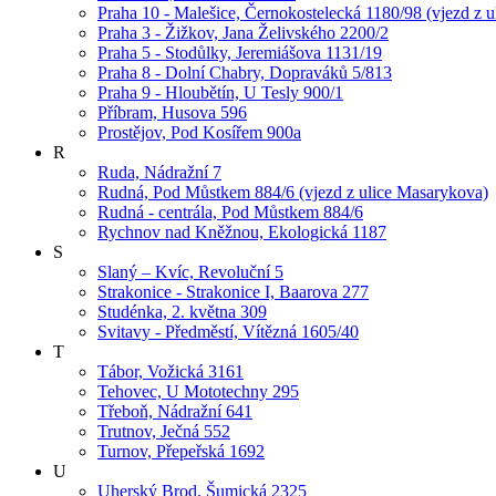
Praha 10 - Malešice, Černokostelecká 1180/98 (vjezd z u
Praha 3 - Žižkov, Jana Želivského 2200/2
Praha 5 - Stodůlky, Jeremiášova 1131/19
Praha 8 - Dolní Chabry, Dopraváků 5/813
Praha 9 - Hloubětín, U Tesly 900/1
Příbram, Husova 596
Prostějov, Pod Kosířem 900a
R
Ruda, Nádražní 7
Rudná, Pod Můstkem 884/6 (vjezd z ulice Masarykova)
Rudná - centrála, Pod Můstkem 884/6
Rychnov nad Kněžnou, Ekologická 1187
S
Slaný – Kvíc, Revoluční 5
Strakonice - Strakonice I, Baarova 277
Studénka, 2. května 309
Svitavy - Předměstí, Vítězná 1605/40
T
Tábor, Vožická 3161
Tehovec, U Mototechny 295
Třeboň, Nádražní 641
Trutnov, Ječná 552
Turnov, Přepeřská 1692
U
Uherský Brod, Šumická 2325