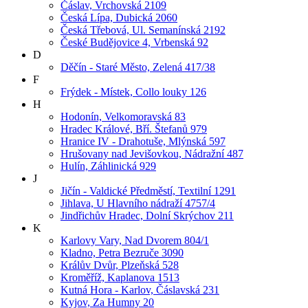
Čáslav, Vrchovská 2109
Česká Lípa, Dubická 2060
Česká Třebová, Ul. Semanínská 2192
České Budějovice 4, Vrbenská 92
D
Děčín - Staré Město, Zelená 417/38
F
Frýdek - Místek, Collo louky 126
H
Hodonín, Velkomoravská 83
Hradec Králové, Bří. Štefanů 979
Hranice IV - Drahotuše, Mlýnská 597
Hrušovany nad Jevišovkou, Nádražní 487
Hulín, Záhlinická 929
J
Jičín - Valdické Předměstí, Textilní 1291
Jihlava, U Hlavního nádraží 4757/4
Jindřichův Hradec, Dolní Skrýchov 211
K
Karlovy Vary, Nad Dvorem 804/1
Kladno, Petra Bezruče 3090
Králův Dvůr, Plzeňská 528
Kroměříž, Kaplanova 1513
Kutná Hora - Karlov, Čáslavská 231
Kyjov, Za Humny 20