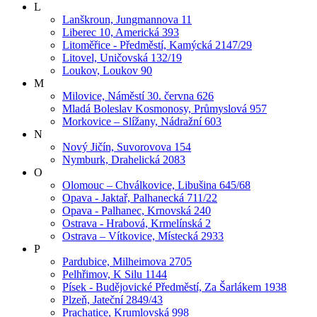
L
Lanškroun, Jungmannova 11
Liberec 10, Americká 393
Litoměřice - Předměstí, Kamýcká 2147/29
Litovel, Uničovská 132/19
Loukov, Loukov 90
M
Milovice, Náměstí 30. června 626
Mladá Boleslav Kosmonosy, Průmyslová 957
Morkovice – Slížany, Nádražní 603
N
Nový Jičín, Suvorovova 154
Nymburk, Drahelická 2083
O
Olomouc – Chválkovice, Libušina 645/68
Opava - Jaktař, Palhanecká 711/22
Opava - Palhanec, Krnovská 240
Ostrava - Hrabová, Krmelínská 2
Ostrava – Vítkovice, Místecká 2933
P
Pardubice, Milheimova 2705
Pelhřimov, K Silu 1144
Písek - Budějovické Předměstí, Za Šarlákem 1938
Plzeň, Jateční 2849/43
Prachatice, Krumlovská 998