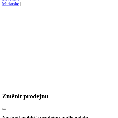
Maďarsko
|
Změnit prodejnu
Nastavit nejbližší prodejnu podle polohy