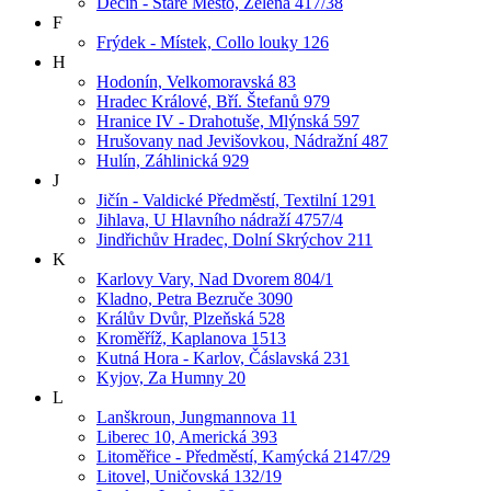
Děčín - Staré Město, Zelená 417/38
F
Frýdek - Místek, Collo louky 126
H
Hodonín, Velkomoravská 83
Hradec Králové, Bří. Štefanů 979
Hranice IV - Drahotuše, Mlýnská 597
Hrušovany nad Jevišovkou, Nádražní 487
Hulín, Záhlinická 929
J
Jičín - Valdické Předměstí, Textilní 1291
Jihlava, U Hlavního nádraží 4757/4
Jindřichův Hradec, Dolní Skrýchov 211
K
Karlovy Vary, Nad Dvorem 804/1
Kladno, Petra Bezruče 3090
Králův Dvůr, Plzeňská 528
Kroměříž, Kaplanova 1513
Kutná Hora - Karlov, Čáslavská 231
Kyjov, Za Humny 20
L
Lanškroun, Jungmannova 11
Liberec 10, Americká 393
Litoměřice - Předměstí, Kamýcká 2147/29
Litovel, Uničovská 132/19