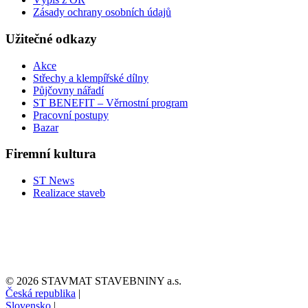
Zásady ochrany osobních údajů
Užitečné odkazy
Akce
Střechy a klempířské dílny
Půjčovny nářadí
ST BENEFIT – Věrnostní program
Pracovní postupy
Bazar
Firemní kultura
ST News
Realizace staveb
© 2026 STAVMAT STAVEBNINY a.s.
Česká republika
|
Slovensko
|