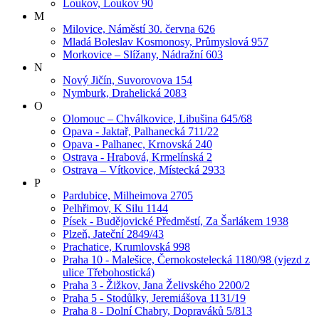
Loukov, Loukov 90
M
Milovice, Náměstí 30. června 626
Mladá Boleslav Kosmonosy, Průmyslová 957
Morkovice – Slížany, Nádražní 603
N
Nový Jičín, Suvorovova 154
Nymburk, Drahelická 2083
O
Olomouc – Chválkovice, Libušina 645/68
Opava - Jaktař, Palhanecká 711/22
Opava - Palhanec, Krnovská 240
Ostrava - Hrabová, Krmelínská 2
Ostrava – Vítkovice, Místecká 2933
P
Pardubice, Milheimova 2705
Pelhřimov, K Silu 1144
Písek - Budějovické Předměstí, Za Šarlákem 1938
Plzeň, Jateční 2849/43
Prachatice, Krumlovská 998
Praha 10 - Malešice, Černokostelecká 1180/98 (vjezd z
ulice Třebohostická)
Praha 3 - Žižkov, Jana Želivského 2200/2
Praha 5 - Stodůlky, Jeremiášova 1131/19
Praha 8 - Dolní Chabry, Dopraváků 5/813