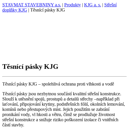
STAVMAT STAVEBNINY a.s.
|
Produkty
|
KJG a. s.
|
Střešní
doplňky KJG
|
Těsnící pásky KJG
Těsnící pásky KJG
Těsnící pásky KJG – spolehlivá ochrana proti vlhkosti a vodě
Těsnící pásky jsou nezbytnou součástí kvalitní střešní konstrukce.
Slouží k utěsnění spojů, prostupů a detailů střechy –například při
laťování, připojování krytiny, podstřešních fólií, okolních lemování,
komínů nebo přestupových míst. Jejich použitím se zabrání
pronikání vody, vl hkosti a větru, čímž se prodlužuje životnost
střešní konstrukce a snižuje riziko poškození izolace či vnitřních
částí stavby.