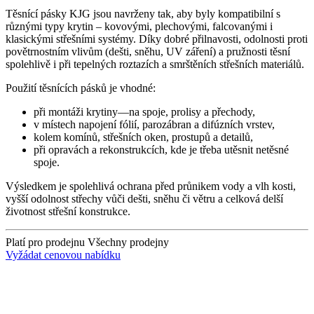
Těsnící pásky KJG jsou navrženy tak, aby byly kompatibilní s
různými typy krytin – kovovými, plechovými, falcovanými i
klasickými střešními systémy. Díky dobré přilnavosti, odolnosti proti
povětrnostním vlivům (dešti, sněhu, UV záření) a pružnosti těsní
spolehlivě i při tepelných roztazích a smrštěních střešních materiálů.
Použití těsnících pásků je vhodné:
při montáži krytiny—na spoje, prolisy a přechody,
v místech napojení fólií, parozábran a difúzních vrstev,
kolem komínů, střešních oken, prostupů a detailů,
při opravách a rekonstrukcích, kde je třeba utěsnit netěsné
spoje.
Výsledkem je spolehlivá ochrana před průnikem vody a vlh kosti,
vyšší odolnost střechy vůči dešti, sněhu či větru a celková delší
životnost střešní konstrukce.
Platí pro prodejnu
Všechny prodejny
Vyžádat cenovou nabídku