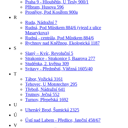
Praha 9 - Hloubětín, U Tesly 900/1
Příbram, Husova 596
Prostějov, Pod Kosířem 900a
R
Ruda, Nádražní 7
Rudná, Pod Můstkem 884/6 (vjezd z ulice
Masarykova)
Rudná - centrála, Pod Můstkem 884/6
Rychnov nad Kněžnou, Ekologická 1187
S
Slaný – Kvíc, Revoluční 5
Strakonice - Strakonice I, Baarova 277
Studénka, 2. května 309
Svitavy - Předměstí, Vítězná 1605/40
T
Tábor, Vožická 3161
Tehovec, U Mototechny 295
Třeboň, Nádražní 641
Trutnov, Ječná 552
Turnov, Přepeřská 1692
U
Uherský Brod, Šumická 2325
Ú
Ústí nad Labem - Předlice, Jateční 458/67
V