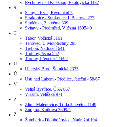
Rychnov nad Kněžnou, Ekologická 1187
S
Slaný – Kvíc, Revoluční 5
Strakonice - Strakonice I, Baarova 277
Studénka, 2. května 309
Svitavy - Předměstí, Vítězná 1605/40
T
Tábor, Vožická 3161
Tehovec, U Mototechny 295
Třeboň, Nádražní 641
Trutnov, Ječná 552
Turnov, Přepeřská 1692
U
Uherský Brod, Šumická 2325
Ú
Ústí nad Labem - Předlice, Jateční 458/67
V
Velká Bystřice, ČSA 867
Vlašim, Velíšská 971
Z
Zlín - Malenovice, Třída 3. května 1149
Znojmo, Kotkova 3609/5
Ž
Žamberk - Dlouhoňovice, Nádražní 194