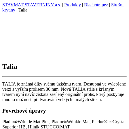
STAVMAT STAVEBNINY a.s.
|
Produkty
|
Blachotrapez
|
Strešní
krytiny
|
Talia
Talia
TALIA je známá díky svému úzkému tvaru. Dostupná ve vylepšené
verzi s vyšším prolisem 30 mm. Nová TALIA stále s krásným
tvarem nyní navíc získala zesílený originální prolis, který poskytuje
mnoho možností při tvarování velkých i malých střech.
Povrchové úpravy
Pladur®Wrinkle Mat Plus, Pladur®Wrinkle Mat, Pladur®IceCrystal
Superior HB, Hliník STUCCO|MAT