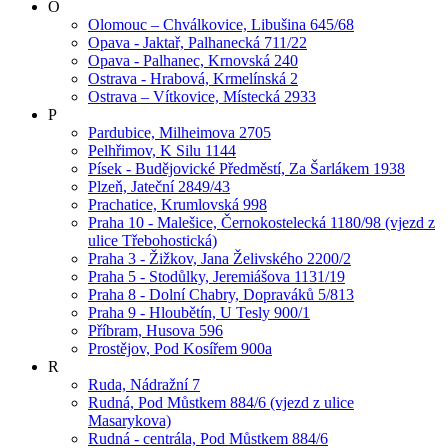
O
Olomouc – Chválkovice, Libušina 645/68
Opava - Jaktař, Palhanecká 711/22
Opava - Palhanec, Krnovská 240
Ostrava - Hrabová, Krmelínská 2
Ostrava – Vítkovice, Místecká 2933
P
Pardubice, Milheimova 2705
Pelhřimov, K Silu 1144
Písek - Budějovické Předměstí, Za Šarlákem 1938
Plzeň, Jateční 2849/43
Prachatice, Krumlovská 998
Praha 10 - Malešice, Černokostelecká 1180/98 (vjezd z
ulice Třebohostická)
Praha 3 - Žižkov, Jana Želivského 2200/2
Praha 5 - Stodůlky, Jeremiášova 1131/19
Praha 8 - Dolní Chabry, Dopraváků 5/813
Praha 9 - Hloubětín, U Tesly 900/1
Příbram, Husova 596
Prostějov, Pod Kosířem 900a
R
Ruda, Nádražní 7
Rudná, Pod Můstkem 884/6 (vjezd z ulice
Masarykova)
Rudná - centrála, Pod Můstkem 884/6