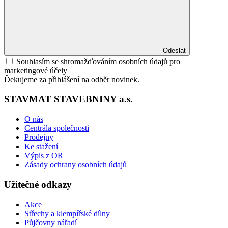
Odeslat
Souhlasím se shromažďováním osobních údajů pro
marketingové účely
Ďekujeme za přihlášení na odběr novinek.
STAVMAT STAVEBNINY a.s.
O nás
Centrála společnosti
Prodejny
Ke stažení
Výpis z OR
Zásady ochrany osobních údajů
Užitečné odkazy
Akce
Střechy a klempířské dílny
Půjčovny nářadí