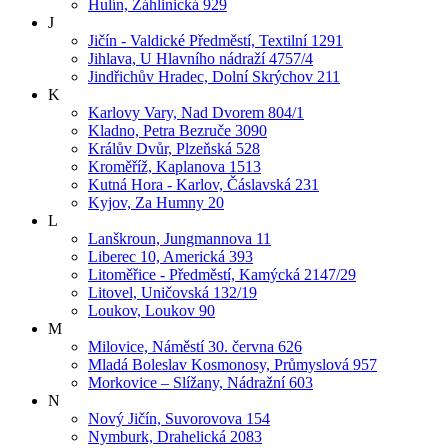
Hulín, Záhlinická 929
J
Jičín - Valdické Předměstí, Textilní 1291
Jihlava, U Hlavního nádraží 4757/4
Jindřichův Hradec, Dolní Skrýchov 211
K
Karlovy Vary, Nad Dvorem 804/1
Kladno, Petra Bezruče 3090
Králův Dvůr, Plzeňská 528
Kroměříž, Kaplanova 1513
Kutná Hora - Karlov, Čáslavská 231
Kyjov, Za Humny 20
L
Lanškroun, Jungmannova 11
Liberec 10, Americká 393
Litoměřice - Předměstí, Kamýcká 2147/29
Litovel, Uničovská 132/19
Loukov, Loukov 90
M
Milovice, Náměstí 30. června 626
Mladá Boleslav Kosmonosy, Průmyslová 957
Morkovice – Slížany, Nádražní 603
N
Nový Jičín, Suvorovova 154
Nymburk, Drahelická 2083