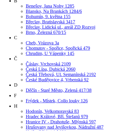
B
Benešov, Jana Nohy 1285
Blansko, Na Brankách 1284/6
Bohumín, 9. května 155
Břeclav, Bratislavská 3417
Břeclav, Lidická ul., areál ZD Rozvoj
Brno, Železná 670/15
C
Cheb, Vrázova 3a
Chomutov - Spořice, Spořická 479
Chrudim, U Vápenky 145
Č
Čáslav, Vrchovská 2109
Česká Lípa, Dubická 2060
Česká Třebová, Ul. Semanínská 2192
České Budějovice 4, Vrbenská 92
D
Děčín - Staré Město, Zelená 417/38
F
Frýdek - Místek, Collo louky 126
H
Hodonín, Velkomoravská 83
Hradec Králové, Bří. Štefanů 979
Hranice IV - Drahotuše, Mlýnská 597
Hrušovany nad Jevišovkou, Nádražní 487