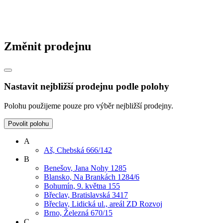
Změnit prodejnu
Nastavit nejbližší prodejnu podle polohy
Polohu použijeme pouze pro výběr nejbližší prodejny.
Povolit polohu
A
Aš, Chebská 666/142
B
Benešov, Jana Nohy 1285
Blansko, Na Brankách 1284/6
Bohumín, 9. května 155
Břeclav, Bratislavská 3417
Břeclav, Lidická ul., areál ZD Rozvoj
Brno, Železná 670/15
C