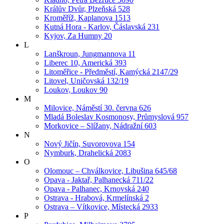
Králův Dvůr, Plzeňská 528
Kroměříž, Kaplanova 1513
Kutná Hora - Karlov, Čáslavská 231
Kyjov, Za Humny 20
L
Lanškroun, Jungmannova 11
Liberec 10, Americká 393
Litoměřice - Předměstí, Kamýcká 2147/29
Litovel, Uničovská 132/19
Loukov, Loukov 90
M
Milovice, Náměstí 30. června 626
Mladá Boleslav Kosmonosy, Průmyslová 957
Morkovice – Slížany, Nádražní 603
N
Nový Jičín, Suvorovova 154
Nymburk, Drahelická 2083
O
Olomouc – Chválkovice, Libušina 645/68
Opava - Jaktař, Palhanecká 711/22
Opava - Palhanec, Krnovská 240
Ostrava - Hrabová, Krmelínská 2
Ostrava – Vítkovice, Místecká 2933
P