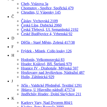
Cheb, Vrázova 3a
Chomutov - Spořice, Spořická 479
Chrudim, U Vápenky 145
Č
Čáslav, Vrchovská 2109
Česká Lípa, Dubická 2060
Česká Třebová, Ul. Semanínská 2192
České Budějovice 4, Vrbenská 92
D
Děčín - Staré Město, Zelená 417/38
F
Frýdek - Místek, Collo louky 126
H
Hodonín, Velkomoravská 83
Hradec Králové, Bří. Štefanů 979
Hranice IV - Drahotuše, Mlýnská 597
Hrušovany nad Jevišovkou, Nádražní 487
Hulín, Záhlinická 929
J
Jičín - Valdické Předměstí, Textilní 1291
Jihlava, U Hlavního nádraží 4757/4
Jindřichův Hradec, Dolní Skrýchov 211
K
Karlovy Vary, Nad Dvorem 804/1
Kladno, Petra Bezruče 3090