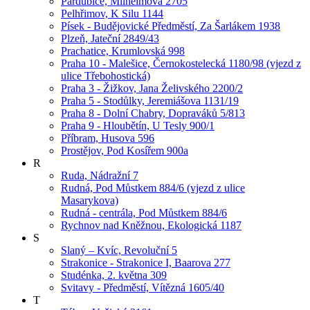
Pardubice, Milheimova 2705
Pelhřimov, K Silu 1144
Písek - Budějovické Předměstí, Za Šarlákem 1938
Plzeň, Jateční 2849/43
Prachatice, Krumlovská 998
Praha 10 - Malešice, Černokostelecká 1180/98 (vjezd z
ulice Třebohostická)
Praha 3 - Žižkov, Jana Želivského 2200/2
Praha 5 - Stodůlky, Jeremiášova 1131/19
Praha 8 - Dolní Chabry, Dopraváků 5/813
Praha 9 - Hloubětín, U Tesly 900/1
Příbram, Husova 596
Prostějov, Pod Kosířem 900a
R
Ruda, Nádražní 7
Rudná, Pod Můstkem 884/6 (vjezd z ulice
Masarykova)
Rudná - centrála, Pod Můstkem 884/6
Rychnov nad Kněžnou, Ekologická 1187
S
Slaný – Kvíc, Revoluční 5
Strakonice - Strakonice I, Baarova 277
Studénka, 2. května 309
Svitavy - Předměstí, Vítězná 1605/40
T