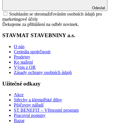
Odeslat
Souhlasím se shromažďováním osobních údajů pro
marketingové účely
Ďekujeme za přihlášení na odběr novinek.
STAVMAT STAVEBNINY a.s.
O nás
Centrála společnosti
Prodejny
Ke stažení
Výpis z OR
Zásady ochrany osobních údajů
Užitečné odkazy
Akce
Střechy a klempířské dílny
Půjčovny nářadí
ST BENEFIT – Věrnostní program
Pracovní postupy
Bazar