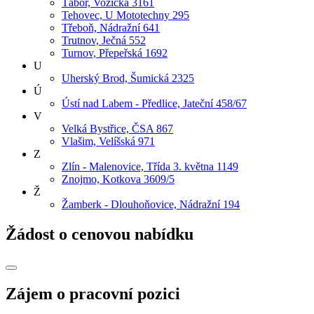
Tábor, Vožická 3161
Tehovec, U Mototechny 295
Třeboň, Nádražní 641
Trutnov, Ječná 552
Turnov, Přepeřská 1692
U
Uherský Brod, Šumická 2325
Ú
Ústí nad Labem - Předlice, Jateční 458/67
V
Velká Bystřice, ČSA 867
Vlašim, Velíšská 971
Z
Zlín - Malenovice, Třída 3. května 1149
Znojmo, Kotkova 3609/5
Ž
Žamberk - Dlouhoňovice, Nádražní 194
Žádost o cenovou nabídku
Zájem o pracovní pozici