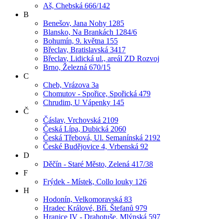
Aš, Chebská 666/142
B
Benešov, Jana Nohy 1285
Blansko, Na Brankách 1284/6
Bohumín, 9. května 155
Břeclav, Bratislavská 3417
Břeclav, Lidická ul., areál ZD Rozvoj
Brno, Železná 670/15
C
Cheb, Vrázova 3a
Chomutov - Spořice, Spořická 479
Chrudim, U Vápenky 145
Č
Čáslav, Vrchovská 2109
Česká Lípa, Dubická 2060
Česká Třebová, Ul. Semanínská 2192
České Budějovice 4, Vrbenská 92
D
Děčín - Staré Město, Zelená 417/38
F
Frýdek - Místek, Collo louky 126
H
Hodonín, Velkomoravská 83
Hradec Králové, Bří. Štefanů 979
Hranice IV - Drahotuše, Mlýnská 597