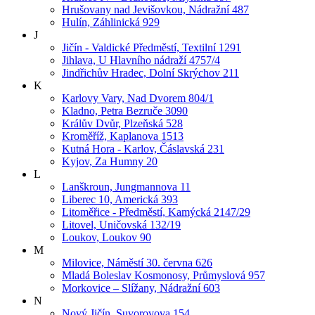
Hrušovany nad Jevišovkou, Nádražní 487
Hulín, Záhlinická 929
J
Jičín - Valdické Předměstí, Textilní 1291
Jihlava, U Hlavního nádraží 4757/4
Jindřichův Hradec, Dolní Skrýchov 211
K
Karlovy Vary, Nad Dvorem 804/1
Kladno, Petra Bezruče 3090
Králův Dvůr, Plzeňská 528
Kroměříž, Kaplanova 1513
Kutná Hora - Karlov, Čáslavská 231
Kyjov, Za Humny 20
L
Lanškroun, Jungmannova 11
Liberec 10, Americká 393
Litoměřice - Předměstí, Kamýcká 2147/29
Litovel, Uničovská 132/19
Loukov, Loukov 90
M
Milovice, Náměstí 30. června 626
Mladá Boleslav Kosmonosy, Průmyslová 957
Morkovice – Slížany, Nádražní 603
N
Nový Jičín, Suvorovova 154