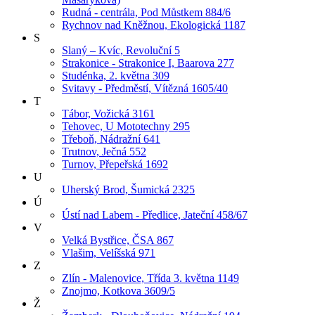
Rudná - centrála, Pod Můstkem 884/6
Rychnov nad Kněžnou, Ekologická 1187
S
Slaný – Kvíc, Revoluční 5
Strakonice - Strakonice I, Baarova 277
Studénka, 2. května 309
Svitavy - Předměstí, Vítězná 1605/40
T
Tábor, Vožická 3161
Tehovec, U Mototechny 295
Třeboň, Nádražní 641
Trutnov, Ječná 552
Turnov, Přepeřská 1692
U
Uherský Brod, Šumická 2325
Ú
Ústí nad Labem - Předlice, Jateční 458/67
V
Velká Bystřice, ČSA 867
Vlašim, Velíšská 971
Z
Zlín - Malenovice, Třída 3. května 1149
Znojmo, Kotkova 3609/5
Ž