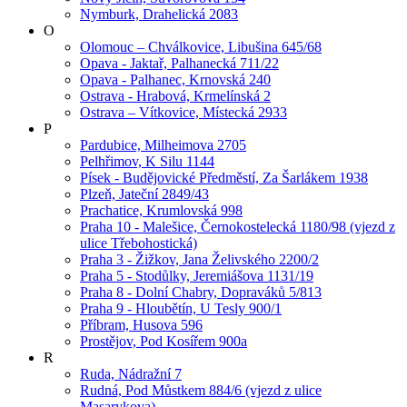
Nymburk, Drahelická 2083
O
Olomouc – Chválkovice, Libušina 645/68
Opava - Jaktař, Palhanecká 711/22
Opava - Palhanec, Krnovská 240
Ostrava - Hrabová, Krmelínská 2
Ostrava – Vítkovice, Místecká 2933
P
Pardubice, Milheimova 2705
Pelhřimov, K Silu 1144
Písek - Budějovické Předměstí, Za Šarlákem 1938
Plzeň, Jateční 2849/43
Prachatice, Krumlovská 998
Praha 10 - Malešice, Černokostelecká 1180/98 (vjezd z
ulice Třebohostická)
Praha 3 - Žižkov, Jana Želivského 2200/2
Praha 5 - Stodůlky, Jeremiášova 1131/19
Praha 8 - Dolní Chabry, Dopraváků 5/813
Praha 9 - Hloubětín, U Tesly 900/1
Příbram, Husova 596
Prostějov, Pod Kosířem 900a
R
Ruda, Nádražní 7
Rudná, Pod Můstkem 884/6 (vjezd z ulice
Masarykova)