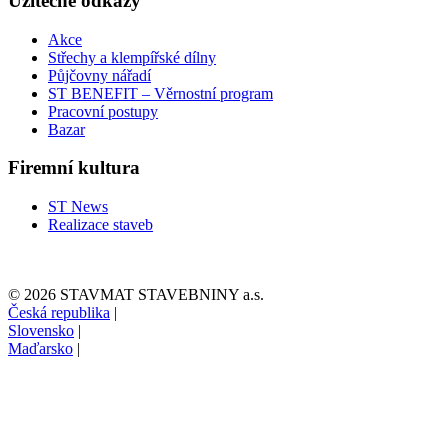
Užitečné odkazy
Akce
Střechy a klempířské dílny
Půjčovny nářadí
ST BENEFIT – Věrnostní program
Pracovní postupy
Bazar
Firemní kultura
ST News
Realizace staveb
© 2026 STAVMAT STAVEBNINY a.s.
Česká republika
|
Slovensko
|
Maďarsko
|