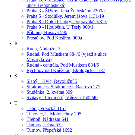
ulice Třebohostická)
Praha 3 - Žižkov, Jana Želivského 2200/2
Praha 5 - Stodůlky, Jeremiášova 1131/19
Praha 8 - Dolní Chabry, Dopraváků 5/813
Praha 9 - Hloubětín, U Tesly 900/1
Příbram, Husova 596
Prostějov, Pod Kosířem 900a
R
Ruda, Nádražní 7
Rudná, Pod Můstkem 884/6 (vjezd z ulice
Masarykova)
Rudná - centrála, Pod Můstkem 884/6
Rychnov nad Kněžnou, Ekologická 1187
S
Slaný – Kvíc, Revoluční 5
Strakonice - Strakonice I, Baarova 277
Studénka, 2. května 309
Svitavy - Předměstí, Vítězná 1605/40
T
Tábor, Vožická 3161
Tehovec, U Mototechny 295
Třeboň, Nádražní 641
Trutnov, Ječná 552
Turnov, Přepeřská 1692