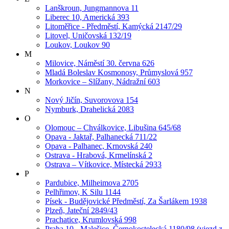
Lanškroun, Jungmannova 11
Liberec 10, Americká 393
Litoměřice - Předměstí, Kamýcká 2147/29
Litovel, Uničovská 132/19
Loukov, Loukov 90
M
Milovice, Náměstí 30. června 626
Mladá Boleslav Kosmonosy, Průmyslová 957
Morkovice – Slížany, Nádražní 603
N
Nový Jičín, Suvorovova 154
Nymburk, Drahelická 2083
O
Olomouc – Chválkovice, Libušina 645/68
Opava - Jaktař, Palhanecká 711/22
Opava - Palhanec, Krnovská 240
Ostrava - Hrabová, Krmelínská 2
Ostrava – Vítkovice, Místecká 2933
P
Pardubice, Milheimova 2705
Pelhřimov, K Silu 1144
Písek - Budějovické Předměstí, Za Šarlákem 1938
Plzeň, Jateční 2849/43
Prachatice, Krumlovská 998
Praha 10 - Malešice, Černokostelecká 1180/98 (vjezd z