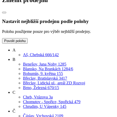
Změnit prodejnu
Nastavit nejbližší prodejnu podle polohy
Polohu použijeme pouze pro výběr nejbližší prodejny.
Povolit polohu
A
Aš, Chebská 666/142
B
Benešov, Jana Nohy 1285
Blansko, Na Brankách 1284/6
Bohumín, 9. května 155
Břeclav, Bratislavská 3417
Břeclav, Lidická ul., areál ZD Rozvoj
Brno, Železná 670/15
C
Cheb, Vrázova 3a
Chomutov - Spořice, Spořická 479
Chrudim, U Vápenky 145
Č
Čáslav, Vrchovská 2109