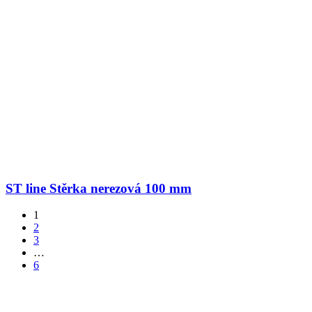
ST line Stěrka nerezová 100 mm
1
2
3
…
6