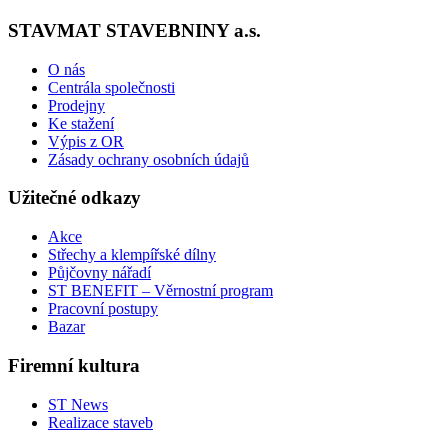
STAVMAT STAVEBNINY a.s.
O nás
Centrála společnosti
Prodejny
Ke stažení
Výpis z OR
Zásady ochrany osobních údajů
Užitečné odkazy
Akce
Střechy a klempířské dílny
Půjčovny nářadí
ST BENEFIT – Věrnostní program
Pracovní postupy
Bazar
Firemní kultura
ST News
Realizace staveb