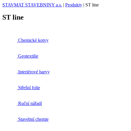
STAVMAT STAVEBNINY a.s.
|
Produkty
|
ST line
ST line
Chemické kotvy
Geotextilie
Interiérové barvy
Střešní folie
Ruční nářadí
Stavební chemie