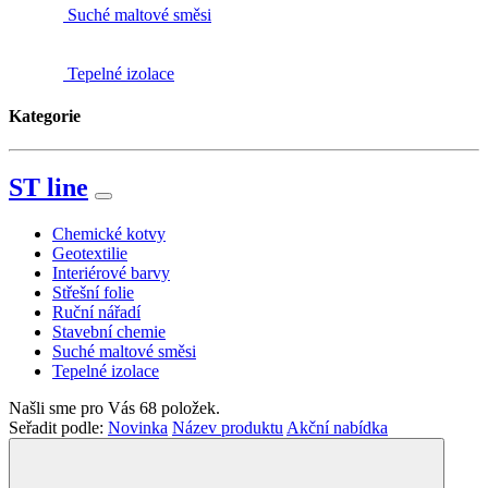
Suché maltové směsi
Tepelné izolace
Kategorie
ST line
Chemické kotvy
Geotextilie
Interiérové barvy
Střešní folie
Ruční nářadí
Stavební chemie
Suché maltové směsi
Tepelné izolace
Našli sme pro Vás
68
položek.
Seřadit podle:
Novinka
Název produktu
Akční nabídka