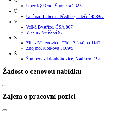
U
Uherský Brod, Šumická 2325
Ú
Ústí nad Labem - Předlice, Jateční 458/67
V
Velká Bystřice, ČSA 867
Vlašim, Velíšská 971
Z
Zlín - Malenovice, Třída 3. května 1149
Znojmo, Kotkova 3609/5
Ž
Žamberk - Dlouhoňovice, Nádražní 194
Žádost o cenovou nabídku
Zájem o pracovní pozici