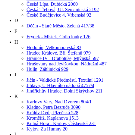
Česká Lípa, Dubická 2060
Česká Třebová, Ul. Semanínská 2192
České Budějovice 4, Vrbenská 92
D
Děčín - Staré Město, Zelená 417/38
F
Frýdek - Místek, Collo louky 126
H
Hodonín, Velkomoravská 83
Hradec Králové, Bří. Štefanů 979
Hranice IV - Drahotuše, Mlýnská 597
Hrušovany nad Jevišovkou, Nádražní 487
Hulín, Záhlinická 929
J
Jičín - Valdické Předměstí, Textilní 1291
Jihlava, U Hlavního nádraží 4757/4
Jindřichův Hradec, Dolní Skrýchov 211
K
Karlovy Vary, Nad Dvorem 804/1
Kladno, Petra Bezruče 3090
Králův Dvůr, Plzeňská 528
Kroměříž, Kaplanova 1513
Kutná Hora - Karlov, Čáslavská 231
Kyjov, Za Humny 20
L