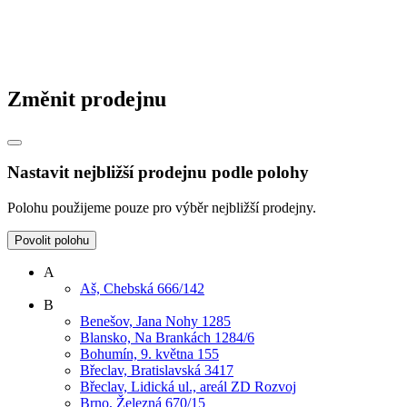
Změnit prodejnu
Nastavit nejbližší prodejnu podle polohy
Polohu použijeme pouze pro výběr nejbližší prodejny.
Povolit polohu
A
Aš, Chebská 666/142
B
Benešov, Jana Nohy 1285
Blansko, Na Brankách 1284/6
Bohumín, 9. května 155
Břeclav, Bratislavská 3417
Břeclav, Lidická ul., areál ZD Rozvoj
Brno, Železná 670/15