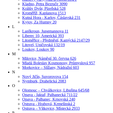
Kladno, Petra Bezruče 3090
Králův Dvůr, Plzeňská 528
Kroměříž, Kaplanova 1513
Kutná Hora - Karlov, Čáslavská 231
Kyjov, Za Humny 20
L
Lanškroun, Jungmannova 11
Liberec 10, Americká 393
Litoměřice - Předměstí, Kamýcká 2147/29
Litovel, Uničovská 132/19
Loukov, Loukov 90
M
Milovice, Náměstí 30. června 626
Mladá Boleslav Kosmonosy, Průmyslová 957
Morkovice – Slížany, Nádražní 603
N
Nový Jičín, Suvorovova 154
Nymburk, Drahelická 2083
O
Olomouc – Chválkovice, Libušina 645/68
Opava - Jaktař, Palhanecká 711/22
Opava - Palhanec, Krnovská 240
Ostrava - Hrabová, Krmelínská 2
Ostrava – Vítkovice, Místecká 2933
P