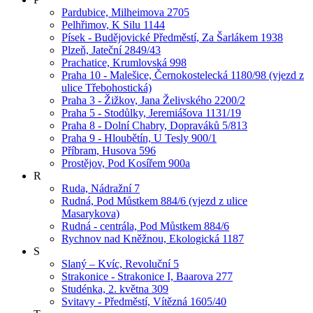
Pardubice, Milheimova 2705
Pelhřimov, K Silu 1144
Písek - Budějovické Předměstí, Za Šarlákem 1938
Plzeň, Jateční 2849/43
Prachatice, Krumlovská 998
Praha 10 - Malešice, Černokostelecká 1180/98 (vjezd z
ulice Třebohostická)
Praha 3 - Žižkov, Jana Želivského 2200/2
Praha 5 - Stodůlky, Jeremiášova 1131/19
Praha 8 - Dolní Chabry, Dopraváků 5/813
Praha 9 - Hloubětín, U Tesly 900/1
Příbram, Husova 596
Prostějov, Pod Kosířem 900a
R
Ruda, Nádražní 7
Rudná, Pod Můstkem 884/6 (vjezd z ulice
Masarykova)
Rudná - centrála, Pod Můstkem 884/6
Rychnov nad Kněžnou, Ekologická 1187
S
Slaný – Kvíc, Revoluční 5
Strakonice - Strakonice I, Baarova 277
Studénka, 2. května 309
Svitavy - Předměstí, Vítězná 1605/40