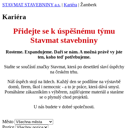
STAVMAT STAVEBNINY a.s.
|
Kariéra
|
Žamberk
Kariéra
Přidejte se k úspěšnému týmu
Stavmat stavebniny
Rosteme. Expandujeme. Daří se nám. A možná právě vy jste
ten, koho teď potřebujeme.
Staňte se součástí značky Stavmat, která po desetiletí slaví úspěchy
na českém trhu.
Náš úspěch stojí na lidech. Každý den se podílíme na výstavbě
domů, firem, škol i nemocnic - a to je práce, která dává smysl.
Pomáháme zákazníkům s výběrem, zajišťujeme materiál a staráme
se o plynulý chod projektů.
U nás budete v dobré společnosti.
Město
Pozice