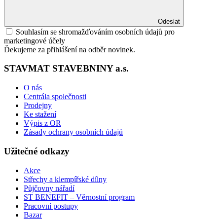
Odeslat
Souhlasím se shromažďováním osobních údajů pro
marketingové účely
Ďekujeme za přihlášení na odběr novinek.
STAVMAT STAVEBNINY a.s.
O nás
Centrála společnosti
Prodejny
Ke stažení
Výpis z OR
Zásady ochrany osobních údajů
Užitečné odkazy
Akce
Střechy a klempířské dílny
Půjčovny nářadí
ST BENEFIT – Věrnostní program
Pracovní postupy
Bazar