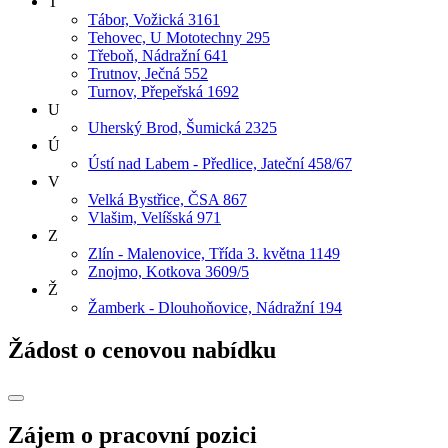
T
Tábor, Vožická 3161
Tehovec, U Mototechny 295
Třeboň, Nádražní 641
Trutnov, Ječná 552
Turnov, Přepeřská 1692
U
Uherský Brod, Šumická 2325
Ú
Ústí nad Labem - Předlice, Jateční 458/67
V
Velká Bystřice, ČSA 867
Vlašim, Velíšská 971
Z
Zlín - Malenovice, Třída 3. května 1149
Znojmo, Kotkova 3609/5
Ž
Žamberk - Dlouhoňovice, Nádražní 194
Žádost o cenovou nabídku
Zájem o pracovní pozici