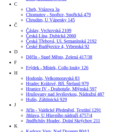
C
Cheb, Vrázova 3a
Chomutov - Spořice, Spořická 479
Chrudim, U Vápenky 145
Č
Čáslav, Vrchovská 2109
Česká Lípa, Dubická 2060
Česká Třebová, Ul. Semanínská 2192
České Budějovice 4, Vrbenská 92
D
Děčín - Staré Město, Zelená 417/38
F
Frýdek - Místek, Collo louky 126
H
Hodonín, Velkomoravská 83
Hradec Králové, Bří. Štefanů 979
Hranice IV - Drahotuše, Mlýnská 597
Hrušovany nad Jevišovkou, Nádražní 487
Hulín, Záhlinická 929
J
Jičín - Valdické Předměstí, Textilní 1291
Jihlava, U Hlavního nádraží 4757/4
Jindřichův Hradec, Dolní Skrýchov 211
K
Karlovy Vary, Nad Dvorem 804/1