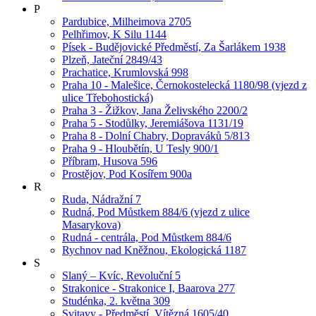
P
Pardubice, Milheimova 2705
Pelhřimov, K Silu 1144
Písek - Budějovické Předměstí, Za Šarlákem 1938
Plzeň, Jateční 2849/43
Prachatice, Krumlovská 998
Praha 10 - Malešice, Černokostelecká 1180/98 (vjezd z
ulice Třebohostická)
Praha 3 - Žižkov, Jana Želivského 2200/2
Praha 5 - Stodůlky, Jeremiášova 1131/19
Praha 8 - Dolní Chabry, Dopraváků 5/813
Praha 9 - Hloubětín, U Tesly 900/1
Příbram, Husova 596
Prostějov, Pod Kosířem 900a
R
Ruda, Nádražní 7
Rudná, Pod Můstkem 884/6 (vjezd z ulice
Masarykova)
Rudná - centrála, Pod Můstkem 884/6
Rychnov nad Kněžnou, Ekologická 1187
S
Slaný – Kvíc, Revoluční 5
Strakonice - Strakonice I, Baarova 277
Studénka, 2. května 309
Svitavy - Předměstí, Vítězná 1605/40