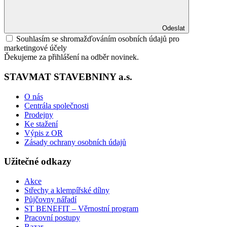
Odeslat
Souhlasím se shromažďováním osobních údajů pro
marketingové účely
Ďekujeme za přihlášení na odběr novinek.
STAVMAT STAVEBNINY a.s.
O nás
Centrála společnosti
Prodejny
Ke stažení
Výpis z OR
Zásady ochrany osobních údajů
Užitečné odkazy
Akce
Střechy a klempířské dílny
Půjčovny nářadí
ST BENEFIT – Věrnostní program
Pracovní postupy
Bazar