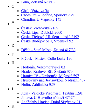
Brno, Železná 670/15
C
Cheb, Vrázova 3a
Chomutov - Spořice, Spořická 479
Chrudim, U Vápenky 145
Č
Čáslav, Vrchovská 2109
Česká Lípa, Dubická 2060
Česká Třebová, Ul. Semanínská 2192
České Budějovice 4, Vrbenská 92
D
Děčín - Staré Město, Zelená 417/38
F
Frýdek - Místek, Collo louky 126
H
Hodonín, Velkomoravská 83
Hradec Králové, Bří. Štefanů 979
Hranice IV - Drahotuše, Mlýnská 597
Hrušovany nad Jevišovkou, Nádražní 487
Hulín, Záhlinická 929
J
Jičín - Valdické Předměstí, Textilní 1291
Jihlava, U Hlavního nádraží 4757/4
Jindřichův Hradec, Dolní Skrýchov 211
K