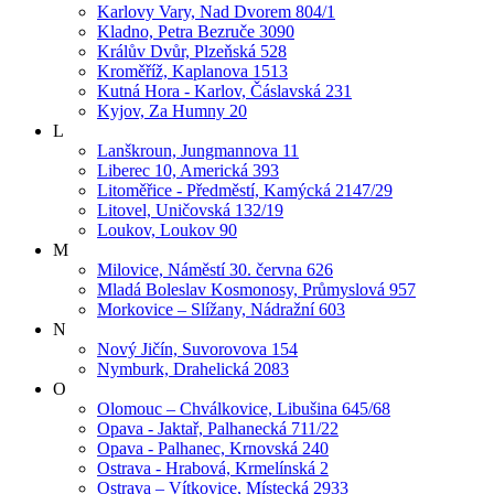
Karlovy Vary, Nad Dvorem 804/1
Kladno, Petra Bezruče 3090
Králův Dvůr, Plzeňská 528
Kroměříž, Kaplanova 1513
Kutná Hora - Karlov, Čáslavská 231
Kyjov, Za Humny 20
L
Lanškroun, Jungmannova 11
Liberec 10, Americká 393
Litoměřice - Předměstí, Kamýcká 2147/29
Litovel, Uničovská 132/19
Loukov, Loukov 90
M
Milovice, Náměstí 30. června 626
Mladá Boleslav Kosmonosy, Průmyslová 957
Morkovice – Slížany, Nádražní 603
N
Nový Jičín, Suvorovova 154
Nymburk, Drahelická 2083
O
Olomouc – Chválkovice, Libušina 645/68
Opava - Jaktař, Palhanecká 711/22
Opava - Palhanec, Krnovská 240
Ostrava - Hrabová, Krmelínská 2
Ostrava – Vítkovice, Místecká 2933