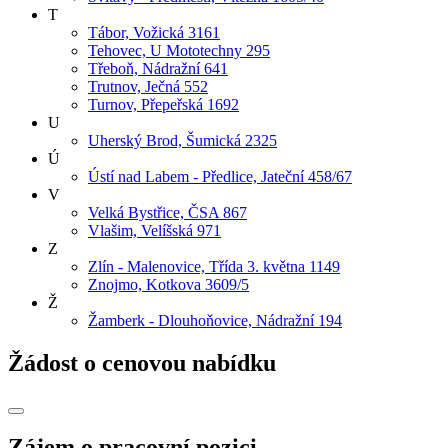
T
Tábor, Vožická 3161
Tehovec, U Mototechny 295
Třeboň, Nádražní 641
Trutnov, Ječná 552
Turnov, Přepeřská 1692
U
Uherský Brod, Šumická 2325
Ú
Ústí nad Labem - Předlice, Jateční 458/67
V
Velká Bystřice, ČSA 867
Vlašim, Velíšská 971
Z
Zlín - Malenovice, Třída 3. května 1149
Znojmo, Kotkova 3609/5
Ž
Žamberk - Dlouhoňovice, Nádražní 194
Žádost o cenovou nabídku
Zájem o pracovní pozici