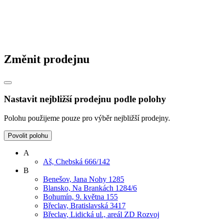
Změnit prodejnu
Nastavit nejbližší prodejnu podle polohy
Polohu použijeme pouze pro výběr nejbližší prodejny.
Povolit polohu
A
Aš, Chebská 666/142
B
Benešov, Jana Nohy 1285
Blansko, Na Brankách 1284/6
Bohumín, 9. května 155
Břeclav, Bratislavská 3417
Břeclav, Lidická ul., areál ZD Rozvoj