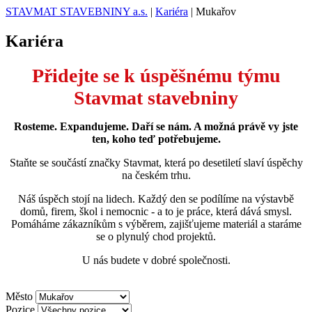
STAVMAT STAVEBNINY a.s.
|
Kariéra
|
Mukařov
Kariéra
Přidejte se k úspěšnému týmu
Stavmat stavebniny
Rosteme. Expandujeme. Daří se nám. A možná právě vy jste
ten, koho teď potřebujeme.
Staňte se součástí značky Stavmat, která po desetiletí slaví úspěchy
na českém trhu.
Náš úspěch stojí na lidech. Každý den se podílíme na výstavbě
domů, firem, škol i nemocnic - a to je práce, která dává smysl.
Pomáháme zákazníkům s výběrem, zajišťujeme materiál a staráme
se o plynulý chod projektů.
U nás budete v dobré společnosti.
Město
Pozice