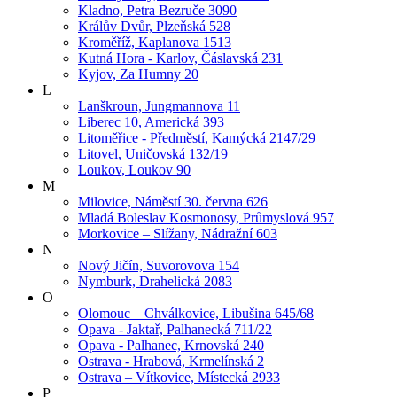
Kladno, Petra Bezruče 3090
Králův Dvůr, Plzeňská 528
Kroměříž, Kaplanova 1513
Kutná Hora - Karlov, Čáslavská 231
Kyjov, Za Humny 20
L
Lanškroun, Jungmannova 11
Liberec 10, Americká 393
Litoměřice - Předměstí, Kamýcká 2147/29
Litovel, Uničovská 132/19
Loukov, Loukov 90
M
Milovice, Náměstí 30. června 626
Mladá Boleslav Kosmonosy, Průmyslová 957
Morkovice – Slížany, Nádražní 603
N
Nový Jičín, Suvorovova 154
Nymburk, Drahelická 2083
O
Olomouc – Chválkovice, Libušina 645/68
Opava - Jaktař, Palhanecká 711/22
Opava - Palhanec, Krnovská 240
Ostrava - Hrabová, Krmelínská 2
Ostrava – Vítkovice, Místecká 2933
P