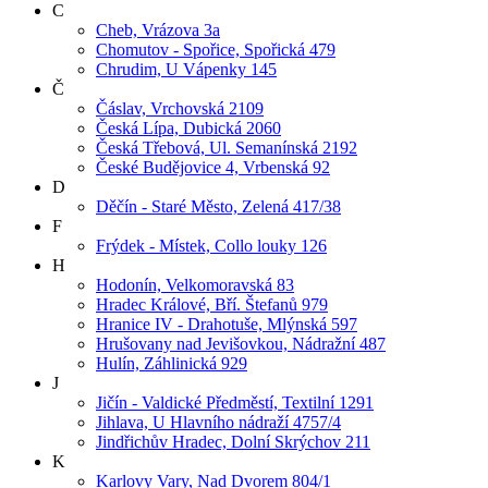
C
Cheb, Vrázova 3a
Chomutov - Spořice, Spořická 479
Chrudim, U Vápenky 145
Č
Čáslav, Vrchovská 2109
Česká Lípa, Dubická 2060
Česká Třebová, Ul. Semanínská 2192
České Budějovice 4, Vrbenská 92
D
Děčín - Staré Město, Zelená 417/38
F
Frýdek - Místek, Collo louky 126
H
Hodonín, Velkomoravská 83
Hradec Králové, Bří. Štefanů 979
Hranice IV - Drahotuše, Mlýnská 597
Hrušovany nad Jevišovkou, Nádražní 487
Hulín, Záhlinická 929
J
Jičín - Valdické Předměstí, Textilní 1291
Jihlava, U Hlavního nádraží 4757/4
Jindřichův Hradec, Dolní Skrýchov 211
K
Karlovy Vary, Nad Dvorem 804/1