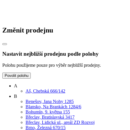
Změnit prodejnu
Nastavit nejbližší prodejnu podle polohy
Polohu použijeme pouze pro výběr nejbližší prodejny.
Povolit polohu
A
Aš, Chebská 666/142
B
Benešov, Jana Nohy 1285
Blansko, Na Brankách 1284/6
Bohumín, 9. května 155
Břeclav, Bratislavská 3417
Břeclav, Lidická ul., areál ZD Rozvoj
Brno, Železná 670/15