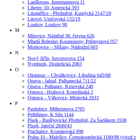
Lanškroun, Jungmannova 11
Liberec 10, Americká 393
Litoměřice - Předměstí, Kamýcká 2147/29
Litovel, Uničovská 132/19
Loukov, Loukov 90
M
Milovice, Náměstí 30. června 626
Mladá Boleslav Kosmonosy, Průmyslová 957
Morkovice – Slížany, Nádražní 603
N
Nový Jičín, Suvorovova 154
Nymburk, Drahelická 2083
O
Olomouc – Chválkovice, Libušina 645/68
Opava - Jaktař, Palhanecká 711/22
Opava - Palhanec, Krnovská 240
Ostrava - Hrabová, Krmelínská 2
Ostrava – Vítkovice, Místecká 2933
P
Pardubice, Milheimova 2705
Pelhřimov, K Silu 1144
Písek - Budějovické Předměstí, Za Šarlákem 1938
Plzeň, Jateční 2849/43
Prachatice, Krumlovská 998
Praha 10 - Malešice, Černokostelecká 1180/98 (vjezd z