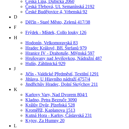
Česká Lípa, Dubická 2060
Česká Třebová, Ul. Semanínská 2192
České Budějovice 4, Vrbenská 92
D
Děčín - Staré Město, Zelená 417/38
F
Frýdek - Místek, Collo louky 126
H
Hodonín, Velkomoravská 83
Hradec Králové, Bří. Štefanů 979
Hranice IV - Drahotuše, Mlýnská 597
Hrušovany nad Jevišovkou, Nádražní 487
Hulín, Záhlinická 929
J
Jičín - Valdické Předměstí, Textilní 1291
Jihlava, U Hlavního nádraží 4757/4
Jindřichův Hradec, Dolní Skrýchov 211
K
Karlovy Vary, Nad Dvorem 804/1
Kladno, Petra Bezruče 3090
Králův Dvůr, Plzeňská 528
Kroměříž, Kaplanova 1513
Kutná Hora - Karlov, Čáslavská 231
Kyjov, Za Humny 20
L