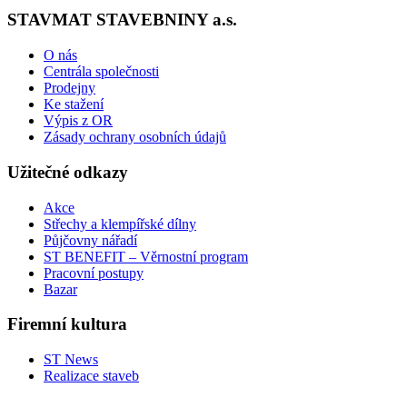
STAVMAT STAVEBNINY a.s.
O nás
Centrála společnosti
Prodejny
Ke stažení
Výpis z OR
Zásady ochrany osobních údajů
Užitečné odkazy
Akce
Střechy a klempířské dílny
Půjčovny nářadí
ST BENEFIT – Věrnostní program
Pracovní postupy
Bazar
Firemní kultura
ST News
Realizace staveb