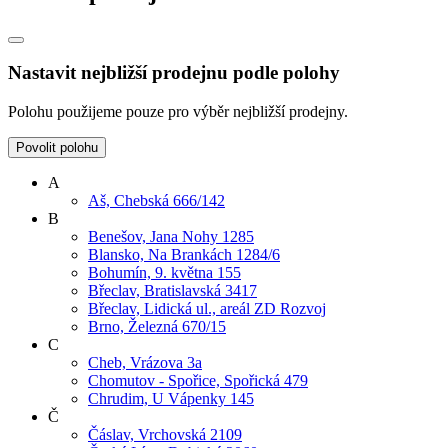
Nastavit nejbližší prodejnu podle polohy
Polohu použijeme pouze pro výběr nejbližší prodejny.
Povolit polohu
A
Aš, Chebská 666/142
B
Benešov, Jana Nohy 1285
Blansko, Na Brankách 1284/6
Bohumín, 9. května 155
Břeclav, Bratislavská 3417
Břeclav, Lidická ul., areál ZD Rozvoj
Brno, Železná 670/15
C
Cheb, Vrázova 3a
Chomutov - Spořice, Spořická 479
Chrudim, U Vápenky 145
Č
Čáslav, Vrchovská 2109