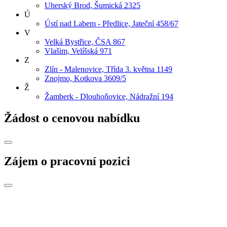
Uherský Brod, Šumická 2325
Ú
Ústí nad Labem - Předlice, Jateční 458/67
V
Velká Bystřice, ČSA 867
Vlašim, Velíšská 971
Z
Zlín - Malenovice, Třída 3. května 1149
Znojmo, Kotkova 3609/5
Ž
Žamberk - Dlouhoňovice, Nádražní 194
Žádost o cenovou nabídku
Zájem o pracovní pozici