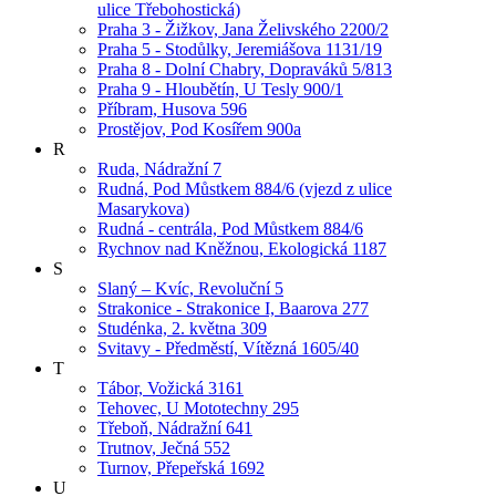
ulice Třebohostická)
Praha 3 - Žižkov, Jana Želivského 2200/2
Praha 5 - Stodůlky, Jeremiášova 1131/19
Praha 8 - Dolní Chabry, Dopraváků 5/813
Praha 9 - Hloubětín, U Tesly 900/1
Příbram, Husova 596
Prostějov, Pod Kosířem 900a
R
Ruda, Nádražní 7
Rudná, Pod Můstkem 884/6 (vjezd z ulice
Masarykova)
Rudná - centrála, Pod Můstkem 884/6
Rychnov nad Kněžnou, Ekologická 1187
S
Slaný – Kvíc, Revoluční 5
Strakonice - Strakonice I, Baarova 277
Studénka, 2. května 309
Svitavy - Předměstí, Vítězná 1605/40
T
Tábor, Vožická 3161
Tehovec, U Mototechny 295
Třeboň, Nádražní 641
Trutnov, Ječná 552
Turnov, Přepeřská 1692
U