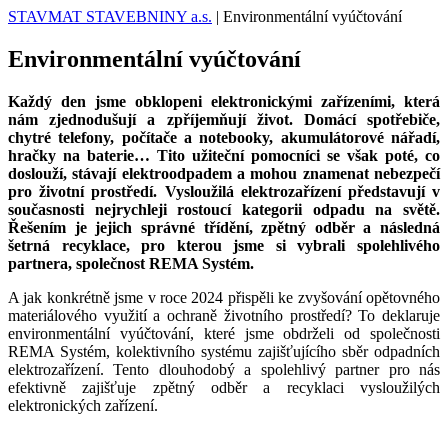
STAVMAT STAVEBNINY a.s.
|
Environmentální vyúčtování
Environmentální vyúčtování
Každý den jsme obklopeni elektronickými zařízeními, která
nám zjednodušují a zpříjemňují život. Domácí spotřebiče,
chytré telefony, počítače a notebooky, akumulátorové nářadí,
hračky na baterie… Tito užiteční pomocníci se však poté, co
doslouží, stávají elektroodpadem a mohou znamenat nebezpečí
pro životní prostředí. Vysloužilá elektrozařízení představují v
současnosti nejrychleji rostoucí kategorii odpadu na světě.
Řešením je jejich správné třídění, zpětný odběr a následná
šetrná recyklace, pro kterou jsme si vybrali spolehlivého
partnera, společnost REMA Systém.
A jak konkrétně jsme v roce 2024 přispěli ke zvyšování opětovného
materiálového využití a ochraně životního prostředí? To deklaruje
environmentální vyúčtování, které jsme obdrželi od společnosti
REMA Systém, kolektivního systému zajišťujícího sběr odpadních
elektrozařízení. Tento dlouhodobý a spolehlivý partner pro nás
efektivně zajišťuje zpětný odběr a recyklaci vysloužilých
elektronických zařízení.